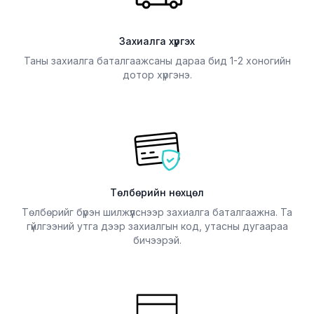
Захиалга хүргэх
Таны захиалга баталгаажсаны дараа бид 1-2 хоногийн
дотор хүргэнэ.
Төлбөрийн нөхцөл
Төлбөрийг бүрэн шилжүүлснээр захиалга баталгаажна. Та
гүйлгээний утга дээр захиалгын код, утасны дугаараа
бичээрэй.