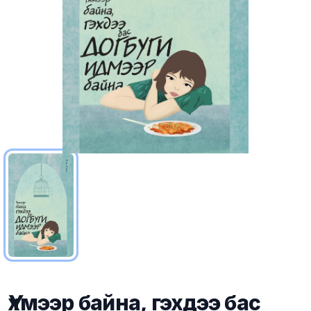
Үхмээр байна, гэхдээ бас