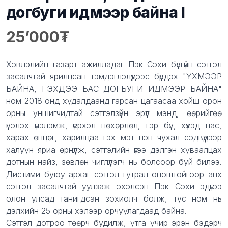
догбуги идмээр байна I
25’000
Product information
Description
Хэвлэлийн газарт ажилладаг Пэк Сэхи бүсгүйн сэтгэл
засалчтай ярилцсан тэмдэглэлүүдээс бүрдэх "ҮХМЭЭР
БАЙНА, ГЭХДЭЭ БАС ДОГБУГИ ИДМЭЭР БАЙНА"
ном 2018 онд худалдаанд гарсан цагаасаа хойш орон
орны уншигчидтай сэтгэлзүйн эрүүл мэнд, өөрийгөө
үнэлэх үнэлэмж, үерхэл нөхөрлөл, гэр бүл, хүүхэд нас,
харах өнцөг, харилцаа гэх мэт нэн чухал сэдвүүдээр
халуун яриа өрнүүлж, сэтгэлийн үгээ дэлгэн хуваалцах
дотнын найз, зөвлөн чиглүүлэгч нь болсоор буй билээ.
Дистими буюу архаг сэтгэл гутрал оноштойгоор анх
сэтгэл засалчтай уулзаж эхэлсэн Пэк Сэхи эдүгээ
олон улсад танигдсан зохиолч болж, тус ном нь
дэлхийн 25 орны хэлээр орчуулагдаад байна.
Сэтгэл дотроо төөрч будилж, утга учир эрэн бэдэрч