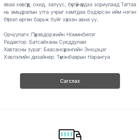
яваа хөвгүүд, охид, залуус, бүсгүйчүүлдээ зориулаад Тагтаа
нь амьдралын утга учрыг хамтдаа бэдэрсэн ийм нэгэн
бүтээл өргөн барьж буйг хүлээн авна уу.
Орчуулагч: Пүрэвдоржийн Номинбилэг
Редактор: Батсайханы Сувддулам
Хавтасны зураг: Баасансүрэнгийн Энхцэцэг
Хэвлэлийн дизайнер: Түмэнбаярын Нарангуа
Сагслах