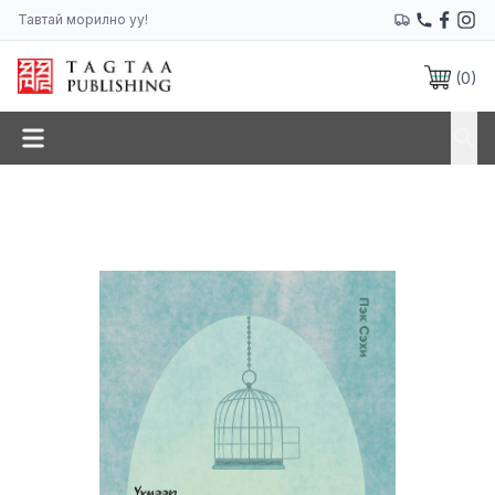
Тавтай морилно уу!
(
0
)