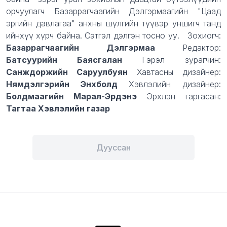
орчуулагч Базаррагчаагийн Дэлгэрмаагийн "Цаад
эргийн давлагаа" анхны шүлгийн түүвэр уншигч танд
ийнхүү хүрч байна. Сэтгэл дэлгэн тосно уу. Зохиогч:
Базаррагчаагийн Дэлгэрмаа
Редактор:
Батсуурийн Баясгалан
Гэрэл зурагчин:
Санждоржийн Саруулбуян
Хавтасны дизайнер:
Нямдэлгэрийн Энхболд
Хэвлэлийн дизайнер:
Болдмаагийн Марал-Эрдэнэ
Эрхлэн гаргасан:
Тагтаа Хэвлэлийн газар
Дууссан