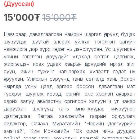
(Дууссан)
15’000
15’000
Product information
Description
Навчсаар давалгаалсан намрын шаргал өдрүүд буцах
шувуудын дуутай алсрах уйлган гэгэлгэн цагийн
намжирга дор зүрх гэдэг нь дэнслүүхэн. Ус шуугисан
урины гэгэлгэн өдрүүдийг үдэхэд сэтгэл цалгилж,
жиргэлдэн ирэх удаах хаврын өдрүүдийг иртэл жиг
суун, ажин түжинг чагнаархах хүлээлт гэдэг нь
яруухан. Улирлын сэрүүнд таны сэтгэлд хань болон
нөмөрлөхөөр усны цаад эргээс боссон давалгаан мэт
түрхрэн шуугьж ирээд, эргийн элс хээлэн аяархан
харих залуу авьяастны оргилсон халуун ч уг чанар
даруухан шүлгүүд таны өмнө хуудас чичрүүлэн
дэлгэгдлээ. Тагтаа хэвлэлийн газрын орчуулагч
редактор, Саяака Муратагийн "Нэрийн дэлгүүрийн
эмэгтэй", Ким Ионхагийн "Эх орон чинь дуудаж
байна" зэрэг уран зохиолын даацтай бүтээлүүдийн