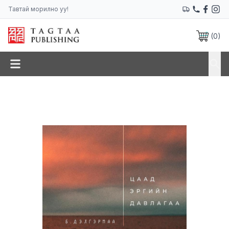
Тавтай морилно уу!
(
0
)