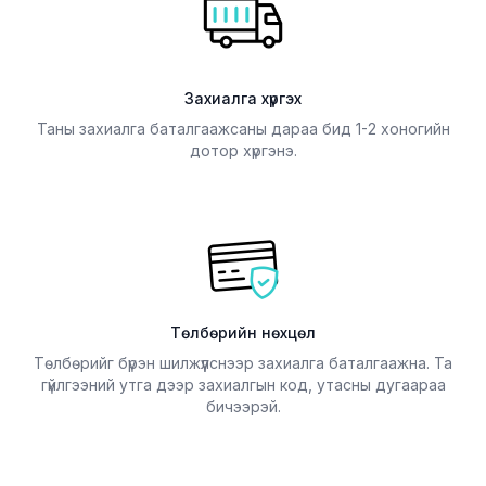
Захиалга хүргэх
Таны захиалга баталгаажсаны дараа бид 1-2 хоногийн
дотор хүргэнэ.
Төлбөрийн нөхцөл
Төлбөрийг бүрэн шилжүүлснээр захиалга баталгаажна. Та
гүйлгээний утга дээр захиалгын код, утасны дугаараа
бичээрэй.