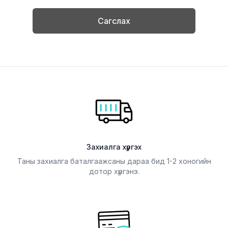
Сагслах
Захиалга хүргэх
Таны захиалга баталгаажсаны дараа бид 1-2 хоногийн
дотор хүргэнэ.