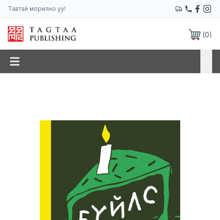
Тавтай морилно уу!
(
0
)