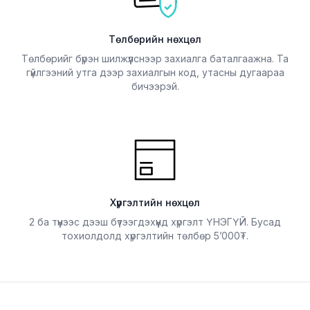
Төлбөрийн нөхцөл
Төлбөрийг бүрэн шилжүүлснээр захиалга баталгаажна. Та
гүйлгээний утга дээр захиалгын код, утасны дугаараа
бичээрэй.
Хүргэлтийн нөхцөл
2 ба түүнээс дээш бүтээгдэхүүнд хүргэлт ҮНЭГҮЙ. Бусад
тохиолдолд хүргэлтийн төлбөр 5’000₮.