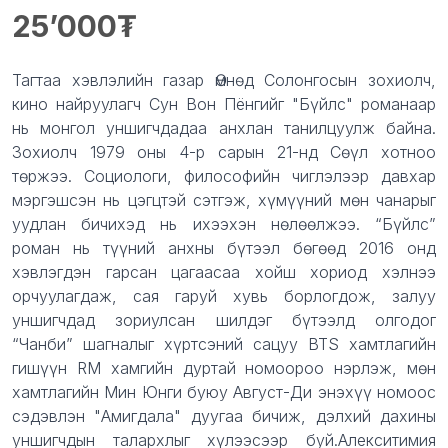
25’000
Product information
Description
Тагтаа
хэвлэлийн газар Өмнөд Солонгосын зохиолч,
кино найруулагч Сун Вон Пёнгийг "Бүйлс" романаар
нь монгол уншигчдадаа анхлан танилцуулж байна.
Зохиолч 1979 оны 4-р сарын 21-нд Сөүл хотноо
төржээ. Социологи, философийн чиглэлээр давхар
мэргэшсэн нь цэгцтэй сэтгэж, хүмүүний мөн чанарыг
уудлан бичихэд нь ихээхэн нөлөөлжээ. “Бүйлс”
роман нь түүний анхны бүтээл бөгөөд 2016 онд
хэвлэгдэн гарсан цагаасаа хойш хориод хэлнээ
орчуулагдаж, сая гаруй хувь борлогдож, залуу
уншигчдад зориулсан шилдэг бүтээлд олгодог
“Чанби” шагналыг хүртсэний сацуу BTS хамтлагийн
гишүүн RM хамгийн дуртай номоороо нэрлэж, мөн
хамтлагийн Мин Юнги буюу Август-Ди энэхүү номоос
сэдэвлэн "Амигдала" дуугаа бичиж, дэлхий дахины
уншигчдын талархлыг хүлээсээр буй.Алекситимия