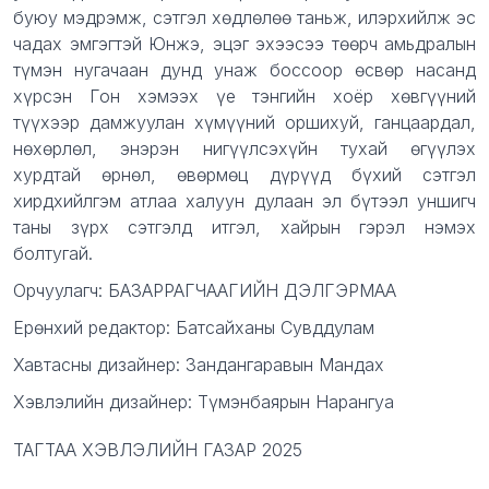
буюу мэдрэмж, сэтгэл хөдлөлөө таньж, илэрхийлж эс
чадах эмгэгтэй Юнжэ, эцэг эхээсээ төөрч амьдралын
түмэн нугачаан дунд унаж боссоор өсвөр насанд
хүрсэн Гон хэмээх үе тэнгийн хоёр хөвгүүний
түүхээр дамжуулан хүмүүний оршихуй, ганцаардал,
нөхөрлөл, энэрэн нигүүлсэхүйн тухай өгүүлэх
хурдтай өрнөл, өвөрмөц дүрүүд бүхий сэтгэл
хирдхийлгэм атлаа халуун дулаан эл бүтээл уншигч
таны зүрх сэтгэлд итгэл, хайрын гэрэл нэмэх
болтугай.
Орчуулагч: БАЗАРРАГЧААГИЙН ДЭЛГЭРМАА
Ерөнхий редактор: Батсайханы Сувддулам
Хавтасны дизайнер: Зандангаравын Мандах
Хэвлэлийн дизайнер: Түмэнбаярын Нарангуа
ТАГТАА ХЭВЛЭЛИЙН ГАЗАР 2025